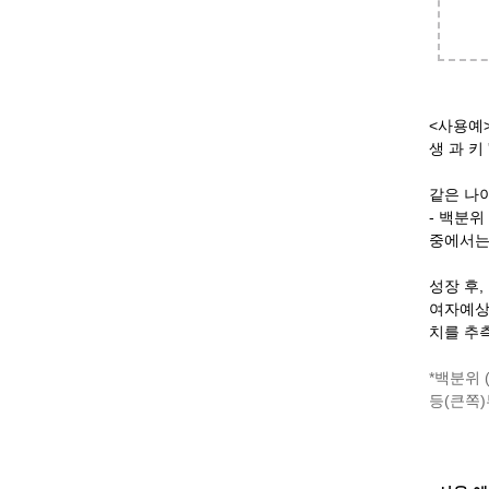
<사용예>
생 과 키
같은 나이
- 백분위 
중에서는 5
성장 후,
여자예상
치를 추
*백분위
등(큰쪽)