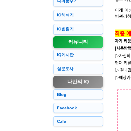
나의등수?
아래 예
IQ해석기
병관리청
IQ변환기
최종 예
자기 키
커뮤니티
[사용방법
IQ게시판
▷자신의 
현재 키를
설문조사
▷ 결과값
▷예상키
나만의 IQ
Blog
Facebook
Cafe