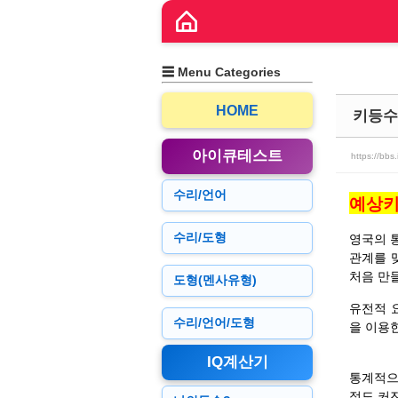
Sketchbook5, 스케치북5
Sketchbook5, 스케치북5
☰ Menu Categories
HOME
키등수
아이큐테스트
https://bbs
Sketchbook5, 스케치북5
Sketchbook5, 스케치북5
수리/언어
예상키
영국의 통
수리/도형
관계를 맺
처음 만
도형(멘사유형)
유전적 
수리/언어/도형
을 이용
IQ계산기
통계적으로
정도 커