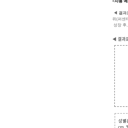
<
사용 
◀
결과
위(퍼센타
성장 후,
◀
결과