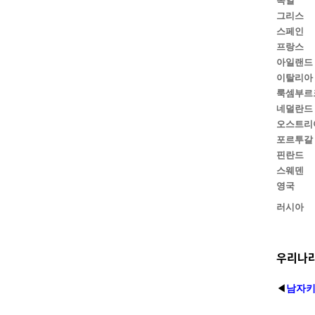
그리스
스페인
프랑스
아일랜드
이탈리아
룩셈부르
네덜란드
오스트리
포르투갈
핀란드
스웨덴
영국
러시아
우리나라
◀
남자